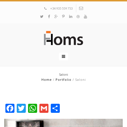
+34 935 559 753
Saloni
Home
/
Portfolio
/
Saloni
Facebook
Twitter
WhatsApp
Gmail
Compartir