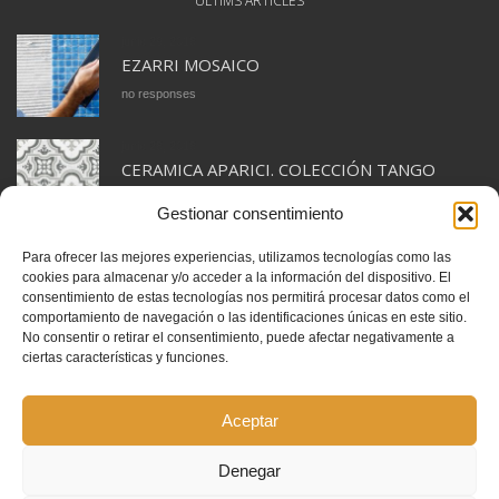
ÚLTIMS ARTICLES
junio 29, 2018
EZARRI MOSAICO
no responses
junio 28, 2018
CERAMICA APARICI. COLECCIÓN TANGO
no responses
Gestionar consentimiento
Para ofrecer las mejores experiencias, utilizamos tecnologías como las
cookies para almacenar y/o acceder a la información del dispositivo. El
consentimiento de estas tecnologías nos permitirá procesar datos como el
comportamiento de navegación o las identificaciones únicas en este sitio.
INSTAGRAM
No consentir o retirar el consentimiento, puede afectar negativamente a
ciertas características y funciones.
Instagram has returned invalid data.
Segueix-nos
Aceptar
Copyright © 2015. Design by
OrangeIdea
.
Denegar