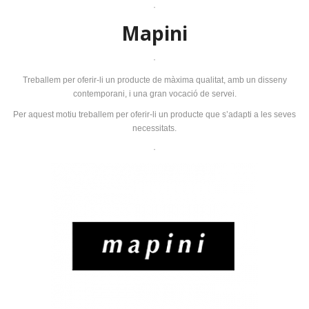
·
Mapini
·
Treballem per oferir-li un producte de màxima qualitat, amb un disseny
contemporani, i una gran vocació de servei.
Per aquest motiu treballem per oferir-li un producte que s’adapti a les seves
necessitats.
·