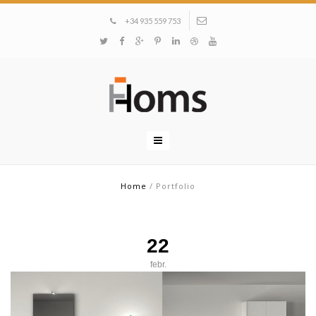
+34 935 559 753
Home
/
Portfolio
22
febr.