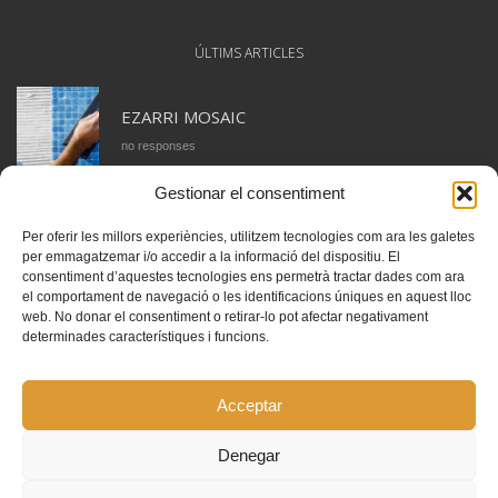
ÚLTIMS ARTICLES
juny 29, 2018
EZARRI MOSAIC
no responses
Gestionar el consentiment
juny 28, 2018
CERAMICA APARICI. COL·LECCIÓ TANGO
Per oferir les millors experiències, utilitzem tecnologies com ara les galetes
no responses
per emmagatzemar i/o accedir a la informació del dispositiu. El
consentiment d’aquestes tecnologies ens permetrà tractar dades com ara
el comportament de navegació o les identificacions úniques en aquest lloc
web. No donar el consentiment o retirar-lo pot afectar negativament
determinades característiques i funcions.
INSTAGRAM
Acceptar
Instagram has returned invalid data.
Segueix-nos
Denegar