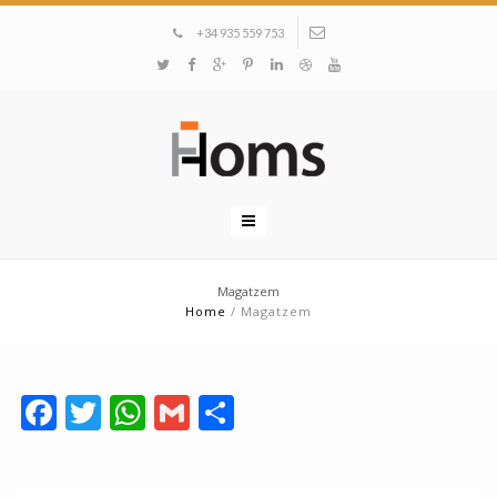
+34 935 559 753
Magatzem
Home
/
Magatzem
Facebook
Twitter
WhatsApp
Gmail
Comparteix