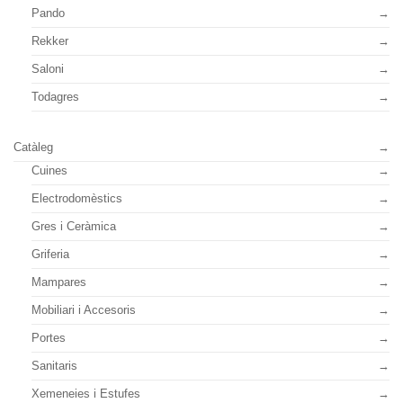
Pando
Rekker
Saloni
Todagres
Catàleg
Cuines
Electrodomèstics
Gres i Ceràmica
Griferia
Mampares
Mobiliari i Accesoris
Portes
Sanitaris
Xemeneies i Estufes