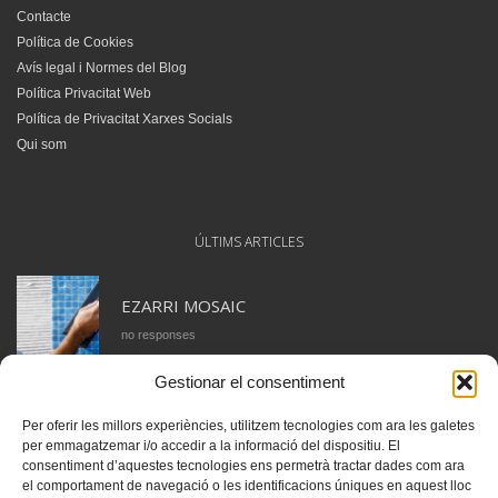
Contacte
Política de Cookies
Avís legal i Normes del Blog
Política Privacitat Web
Política de Privacitat Xarxes Socials
Qui som
ÚLTIMS ARTICLES
juny 29, 2018
EZARRI MOSAIC
no responses
Gestionar el consentiment
juny 28, 2018
CERAMICA APARICI. COL·LECCIÓ TANGO
Per oferir les millors experiències, utilitzem tecnologies com ara les galetes
no responses
per emmagatzemar i/o accedir a la informació del dispositiu. El
consentiment d’aquestes tecnologies ens permetrà tractar dades com ara
el comportament de navegació o les identificacions úniques en aquest lloc