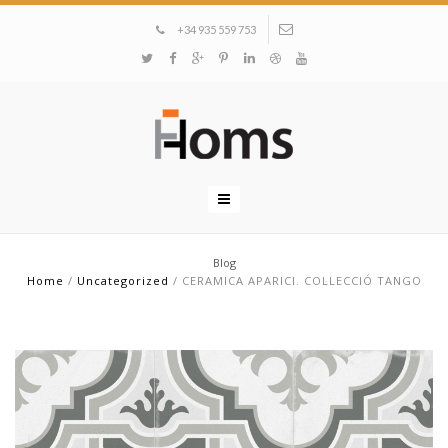
+34 935 559 753
Blog
Home
/
Uncategorized
/
CERAMICA APARICI. COL·LECCIÓ TANGO